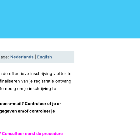
uage:
Nederlands
|
English
m de effectieve inschrijving vlotter te
finaliseren van je registratie ontvang
fo nodig om je inschrijving te
 geen e-mail? Controleer of je e-
ngegeven en/of controleer je
Consulteer eerst de procedure