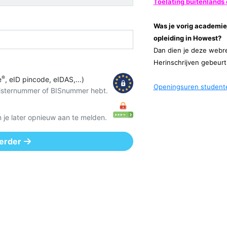
Toelating buitenlands
Was je vorig academie
opleiding in Howest?
Dan dien je deze webreg
Herinschrijven gebeurt 
®
e
, eID pincode, eIDAS,...)
Openingsuren studente
egisternummer of BISnummer hebt.
 je later opnieuw aan te melden.
erder